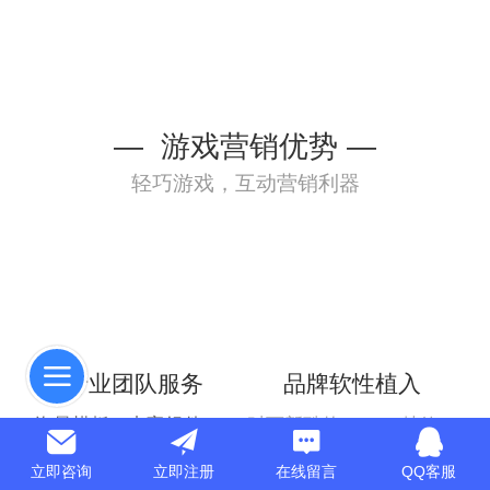
— 游戏营销优势 —
轻巧游戏，互动营销利器
专业团队服务
品牌软性植入
海量模板，丰富组件，
时下新酷的HTML5特效，
像搭积木一样创建，
让您的企业和产品
立即咨询
立即注册
在线留言
QQ客服
不需要掌握编程知识
以更漂亮的形态呈现